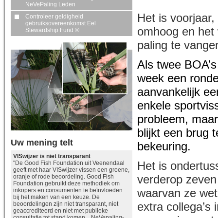
NeVePaling Leden
Het is voorjaar
Controleer geldigheid
gebruiksovereenkomst Eel
omhoog en het w
Stewardship Fund ®
paling te vange
Als twee BOA’s 
week een ronde 
aanvankelijk ee
enkele sportvis
probleem, maar 
blijkt een brug
Uw mening telt
bekeuring.
VISwijzer is niet transparant
Het is ondertus
"De Good Fish Foundation uit Veenendaal
geeft met haar VISwijzer vissen een groene,
verderop zeven 
oranje of rode beoordeling. Good Fish
Foundation gebruikt deze methodiek om
waarvan ze wet
inkopers en consumenten te beïnvloeden
bij het maken van een keuze. De
extra collega’s
beoordelingen zijn niet transparant, niet
geaccrediteerd en niet met publieke
consultatie tot stand komen. NeVepaling-