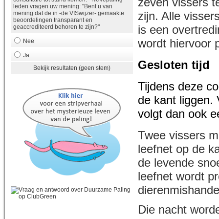
zeven vissers te
leden vragen uw mening: "Bent u van
zijn. Alle visse
mening dat de in -de VISwijzer- gemaakte
beoordelingen transparant en
is een overtred
geaccrediteerd behoren te zijn?"
wordt hiervoor
Nee
Ja
Gesloten tijd
Bekijk resultaten (geen stem)
Tijdens deze co
de kant liggen.
volgt dan ook e
Twee vissers ma
leefnet op de ka
de levende snoe
leefnet wordt 
dierenmishande
Die nacht worde