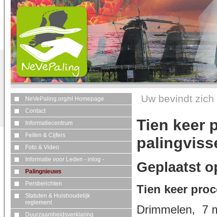
Uw bevindt zich 
NeVePaling.org/nl Homepage
Contact
Tien keer 
Informatiecentrum
Feiten & Cijfers
palingviss
Foto & Video
Informatie voor Leden - inlog -
Geplaatst op
Palingnieuws
Persberichten
Tien keer proc
Statuten & Huishoudelijk
reglement
Drimmelen,
7 
Duurzaamheidsverklaring