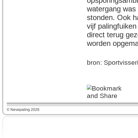
opsporingsambt
watergang was g
stonden. Ook ha
vijf palingfuik
direct terug ge
worden opgema
bron: Sportvisse
© Nevepaling 2026