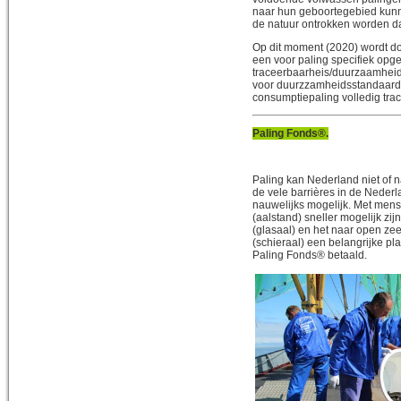
naar hun geboortegebied kunn
de natuur ontrokken worden d
Op dit moment (2020) wordt d
een voor paling specifiek opg
traceerbaarheis/duurzaamheid
voor duurzzamheidsstandaarde
consumptiepaling volledig trac
Paling Fonds®.
Paling kan Nederland niet of 
de vele barrières in de Nederla
nauwelijks mogelijk. Met mense
(aalstand) sneller mogelijk zij
(glasaal) en het naar open z
(schieraal) een belangrijke pl
Paling Fonds® betaald.