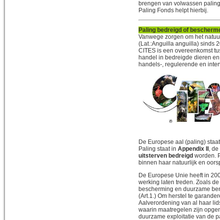
brengen van volwassen paling (
Paling Fonds helpt hierbij.
Paling bedreigd of beschermd
Vanwege zorgen om het natuur
(Lat.:Anguilla anguilla) sind
CITES is een overeenkomst tus
handel in bedreigde dieren en 
handels-, regulerende en inte
De Europese aal (paling) sta
Paling staat in
Appendix II
, de
uitsterven bedreigd
worden. P
binnen haar natuurlijk en oor
De Europese Unie heeft in 20
werking laten treden. Zoals d
bescherming en duurzame benu
(Art.1.) Om herstel te garande
Aalverordening van al haar li
waarin maatregelen zijn opgen
duurzame exploitatie van de p