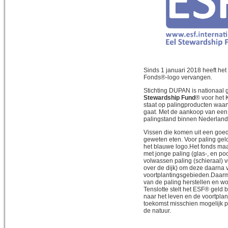
Sinds 1 januari 2018 heeft h
Fonds®-logo vervangen.
Stichting DUPAN is nationaal
Stewardship Fund
® voor het 
staat op palingproducten waar
gaat. Met de aankoop van een 
palingstand binnen Nederland 
Vissen die komen uit een goe
geweten eten. Voor paling geld
het blauwe logo.Het fonds ma
met jonge paling (glas-, en po
volwassen paling (schieraal) v
over de dijk) om deze daarna v
voortplantingsgebieden.Daarm
van de paling herstellen en wo
Tenslotte stelt het ESF® geld
naar het leven en de voortplant
toekomst misschien mogelijk p
de natuur.