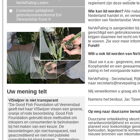
NeVePaling Leden
reglement zijn deze website te
Controleer geldigheid
Wie kan lid worden?
Alle natu
gebruiksovereenkomst Eel
Nederland handel in, en verwe
Stewardship Fund ®
worden van Nederlandse Veren
NeVePaling is aangesloten bij
gerechtigd een gebruiksovere
krijgen daarmee het recht om 
te voeren. Zie voor meer infor
Fund®
Wilt u ook lid worden van Ne
Stuur uw n.a.w.- gegevens, ee
Koophandel en een gewaarmer
paling in het voorgaande kale
NeVePaling - Secretariaat, R
naar secretaris@nevepaling.o
Uw mening telt
Wij verwelkomen u graag als li
Namens het bestuur, Jac Tijsen
VISwijzer is niet transparant
"De Good Fish Foundation uit Veenendaal
geeft met haar VISwijzer vissen een groene,
Op weg naar duurzame benut
oranje of rode beoordeling. Good Fish
Foundation gebruikt deze methodiek om
Duurzame ontwikkeling steunt o
inkopers en consumenten te beïnvloeden
verantwoordelijkheid en econ
planeet voor toekomstige gener
bij het maken van een keuze. De
behouden, tegemoet te komen
beoordelingen zijn niet transparant, niet
nieuwe bronnen van inkomsten
geaccrediteerd en niet met publieke
consultatie tot stand komen. NeVepaling-