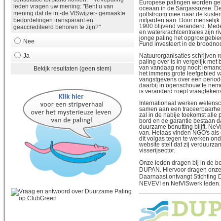
Europese palingen worden geb
leden vragen uw mening: "Bent u van
oceaan in de Sargassozee. De 
mening dat de in -de VISwijzer- gemaakte
golfstroom mee naar de kuste
miljarden aan. Door menselijk 
beoordelingen transparant en
1900 blijvend veranderd. Me
geaccrediteerd behoren te zijn?"
en waterkrachtcentrales zijn 
jonge paling het opgroeigebie
Nee
Fund investeert in de broodnod
Natuurorganisaties schrijven 
Ja
paling over is in vergelijk met 
van vandaag nog nooit iemand 
Bekijk resultaten (geen stem)
het immens grote leefgebied va
vangstgevens over een period
daarbij in ogenschouw te neme
is veranderd roept vraagteken
Internationaal werken wetens
samen aan een traceerbaarhe
zal in de nabije toekomst alle p
bord en de garantie bestaan d
duurzame benutting blijft. NeV
van. Helaas vinden NGO's als
dit volgas tegen te werken ond
website stelt dat zij verduur
visserijsector.
Onze leden dragen bij in de be
DUPAN. Hiervoor dragen onze l
Daarnaast ontvangt Stichting D
NEVEVI en NetVISwerk leden.