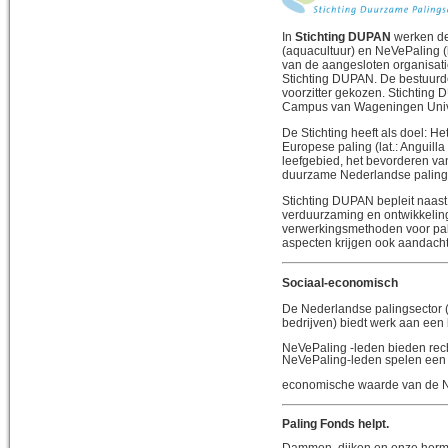
In
Stichting DUPAN
werken de
(aquacultuur) en NeVePaling (
van de aangesloten organisati
Stichting DUPAN. De bestuurde
voorzitter gekozen. Stichtin
Campus van Wageningen Univ
De Stichting heeft als doel: 
Europese paling (lat.: Anguill
leefgebied, het bevorderen v
duurzame Nederlandse palings
Stichting DUPAN bepleit naas
verduurzaming en ontwikkeling 
verwerkingsmethoden voor pal
aspecten krijgen ook aandacht
Sociaal-economisch
De Nederlandse palingsector (
bedrijven) biedt werk aan een
NeVePaling -leden bieden rech
NeVePaling-leden spelen een g
economische waarde van de N
Paling Fonds helpt.
Dammen, dijken en onze herme