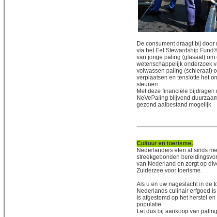
De consument draagt bij door 
via het Eel Stewardship Fund
van jonge paling (glasaal) om 
wetenschappelijk onderzoek v
volwassen paling (schieraal) 
verplaatsen en tenslotte het 
steunen.
Met deze financiële bijdrage
NeVePaling blijvend duurzaam
gezond aalbestand mogelijk.
Cultuur en toerisme.
Nederlanders eten al sinds me
streekgebonden bereidingsvorm
van Nederland en zorgt op div
Zuiderzee voor toerisme.
Als u en uw nageslacht in de t
Nederlands culinair erfgoed is
is afgestemd op het herstel en
populatie.
Let dus bij aankoop van palin