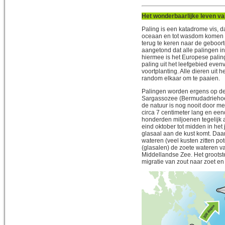
Het wonderbaarlijke leven va
Paling is een katadrome vis, 
oceaan en tot wasdom komen 
terug te keren naar de geboor
aangetond dat alle palingen i
hiermee is het Europese palin
paling uit het leefgebied eve
voortplanting.
Alle dieren uit 
random elkaar om te paaien
.
Palingen worden ergens op d
Sargassozee (Bermudadriehoek
de natuur is nog nooit door m
circa 7 centimeter lang en ee
honderden miljoenen tegelijk 
eind oktober tot midden in het
glasaal aan de kust komt. Daar
wateren (veel kusten zitten po
(glasalen) de zoete wateren 
Middellandse Zee. Het grootst
migratie van zout naar zoet en