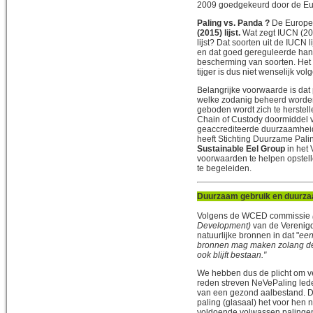
2009 goedgekeurd door de Eu
Paling vs. Panda ?
De Europese
(2015) lijst.
Wat zegt IUCN (20
lijst? Dat soorten uit de IUCN
en dat goed gereguleerde hand
bescherming van soorten. Het 
tijger is dus niet wenselijk vo
Belangrijke voorwaarde is dat 
welke zodanig beheerd worden 
geboden wordt zich te herstell
Chain of Custody doormiddel v
geaccrediteerde duurzaamheids
heeft Stichting Duurzame Pal
Sustainable Eel Group
in het 
voorwaarden te helpen opstell
te begeleiden.
Duurzaam gebruik en duurz
Volgens de WCED commissie
Development)
van de Verenig
natuurlijke bronnen in dat "
een
bronnen mag maken zolang dez
ook blijft bestaan."
We hebben dus de plicht om v
reden streven NeVePaling lede
van een gezond aalbestand. Di
paling (glasaal) het voor hen 
voldoende volwassen palingen