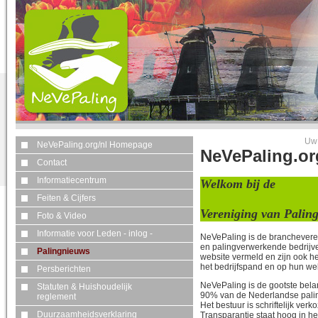
Uw 
NeVePaling.org/nl Homepage
NeVePaling.o
Contact
Informatiecentrum
Welkom bij de
Nede
Feiten & Cijfers
Vereniging van Palin
Foto & Video
Informatie voor Leden - inlog -
NeVePaling is de branchevere
en palingverwerkende bedrijv
Palingnieuws
website vermeld en zijn ook 
het bedrijfspand en op hun we
Persberichten
NeVePaling is de gootste bela
Statuten & Huishoudelijk
90% van de Nederlandse paling
reglement
Het bestuur is schriftelijk ver
Duurzaamheidsverklaring
Transparantie staat hoog in he