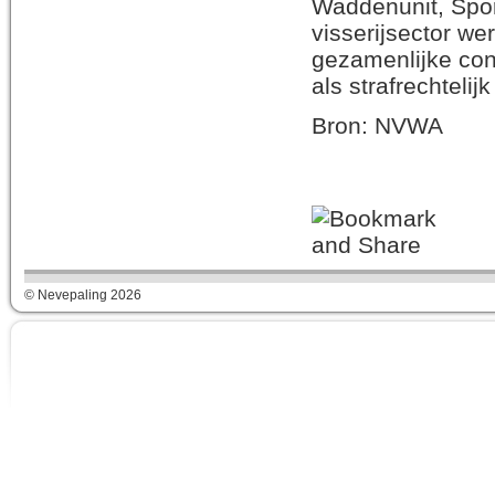
Waddenunit, Spor
visserijsector w
gezamenlijke cont
als strafrechteli
Bron: NVWA
© Nevepaling 2026