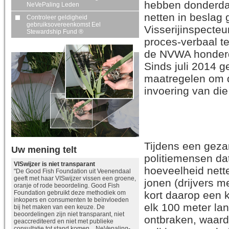
hebben donderdag
NeVePaling Leden
netten in beslag
Controleer geldigheid
gebruiksovereenkomst Eel
Visserijinspecte
Stewardship Fund ®
proces-verbaal t
de NVWA honderde
Sinds juli 2014 
maatregelen om de
invoering van di
Tijdens een geza
Uw mening telt
politiemensen da
VISwijzer is niet transparant
hoeveelheid nett
"De Good Fish Foundation uit Veenendaal
geeft met haar VISwijzer vissen een groene,
jonen (drijvers m
oranje of rode beoordeling. Good Fish
kort daarop een k
Foundation gebruikt deze methodiek om
inkopers en consumenten te beïnvloeden
elk 100 meter lan
bij het maken van een keuze. De
beoordelingen zijn niet transparant, niet
ontbraken, waardo
geaccrediteerd en niet met publieke
consultatie tot stand komen. NeVepaling-