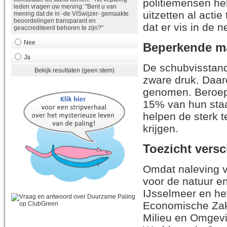
politiemensen he
leden vragen uw mening: "Bent u van
uitzetten al act
mening dat de in -de VISwijzer- gemaakte
beoordelingen transparant en
dat er vis in de 
geaccrediteerd behoren te zijn?"
Nee
Beperkende m
Ja
De schubvisstand
Bekijk resultaten (geen stem)
zware druk. Daar
genomen. Beroep
15% van hun sta
helpen de sterk t
krijgen.
Toezicht versc
Omdat naleving v
voor de natuur en
IJsselmeer en he
Economische Zak
Milieu en Omgevi