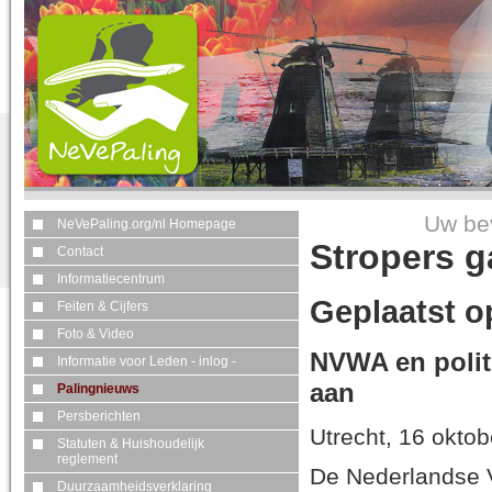
Uw bev
NeVePaling.org/nl Homepage
Stropers 
Contact
Informatiecentrum
Geplaatst o
Feiten & Cijfers
Foto & Video
NVWA en politi
Informatie voor Leden - inlog -
aan
Palingnieuws
Persberichten
Utrecht, 16 okto
Statuten & Huishoudelijk
reglement
De Nederlandse V
Duurzaamheidsverklaring