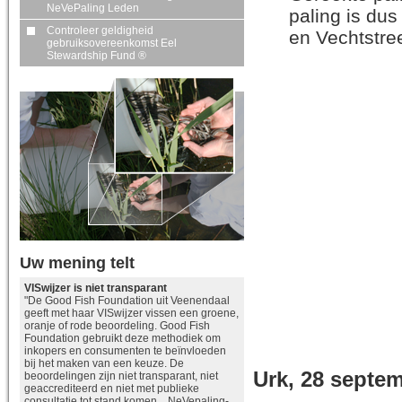
NeVePaling Leden
paling is du
Controleer geldigheid
en Vechtstre
gebruiksovereenkomst Eel
Stewardship Fund ®
Uw mening telt
VISwijzer is niet transparant
"De Good Fish Foundation uit Veenendaal
geeft met haar VISwijzer vissen een groene,
oranje of rode beoordeling. Good Fish
Foundation gebruikt deze methodiek om
inkopers en consumenten te beïnvloeden
bij het maken van een keuze. De
Urk, 28 septe
beoordelingen zijn niet transparant, niet
geaccrediteerd en niet met publieke
consultatie tot stand komen. NeVepaling-