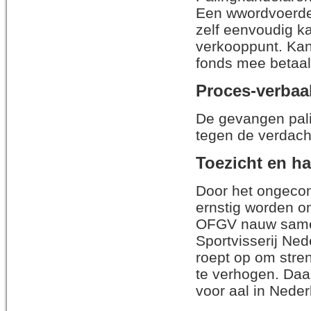
Een wwordvoerder
zelf eenvoudig ka
verkooppunt. Kan
fonds mee betaald
Proces-verbaa
De gevangen pali
tegen de verdach
Toezicht en h
Door het ongecon
ernstig worden o
OFGV nauw samen
Sportvisserij Ned
roept op om streng
te verhogen. Da
voor aal in Neder