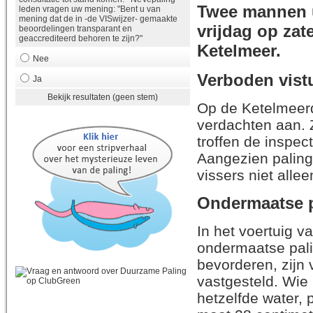
Twee mannen ui
leden vragen uw mening: "Bent u van
mening dat de in -de VISwijzer- gemaakte
vrijdag op zat
beoordelingen transparant en
geaccrediteerd behoren te zijn?"
Ketelmeer.
Nee
Verboden vist
Ja
Bekijk resultaten (geen stem)
Op de Ketelmeerdi
verdachten aan. 
troffen de inspe
Aangezien paling
vissers niet alle
Ondermaatse 
In het voertuig 
ondermaatse pali
bevorderen, zijn
vastgesteld. Wie 
hetzelfde water, 