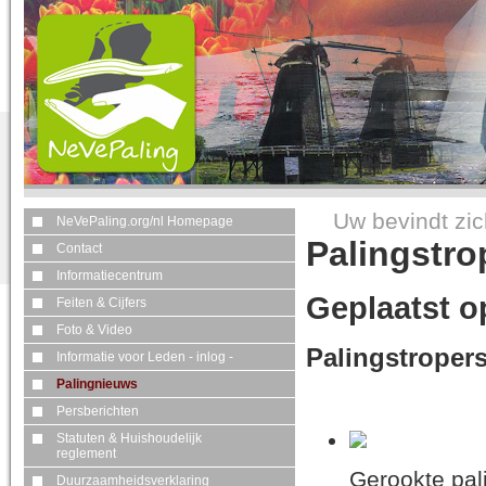
Uw bevindt zic
NeVePaling.org/nl Homepage
Palingstro
Contact
Informatiecentrum
Geplaatst o
Feiten & Cijfers
Foto & Video
Palingstroper
Informatie voor Leden - inlog -
Palingnieuws
Persberichten
Statuten & Huishoudelijk
reglement
Gerookte pal
Duurzaamheidsverklaring