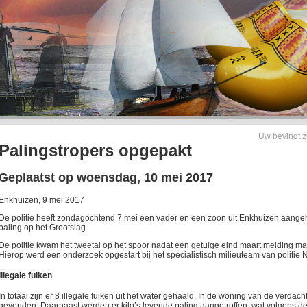
Uw bevindt z
Palingstropers opgepakt
Geplaatst op woensdag, 10 mei 2017
Enkhuizen, 9 mei 2017
De politie heeft zondagochtend 7 mei een vader en een zoon uit Enkhuizen aange
paling op het Grootslag.
De politie kwam het tweetal op het spoor nadat een getuige eind maart melding maa
Hierop werd een onderzoek opgestart bij het specialistisch milieuteam van politie
Illegale fuiken
In totaal zijn er 8 illegale fuiken uit het water gehaald. In de woning van de verda
gevonden. Daarnaast werden er kilo’s levende paling aangetroffen, wat volgens de v