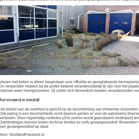
Vissen met fuiken is alleen toegestaan voor officiële en geregistreerde beroepsv
De verdachten hebben bij de politie bekend verantwoordelijk te zijn voor het plaats
mannen weer heengezonden. Zij zullen zich binnenkort moeten verantwoorden voor
Aal stroperij is misdrijf
Het beleid van de overheid is gericht op de bescherming van inheemse vissoorten
Ook paling is een beschermede soort daarom gelden er voor de aalvisserrij diver
verboden. Door regelmatig controles uit te voeren wordt geprobeerd visstroperij te
Overtredingen kunnen leiden tot forse boetes en zelfs gevangenisstraf. Bovendien v
een gevangenisstraf op staat.
Bron: OnsWestFriesland.nl