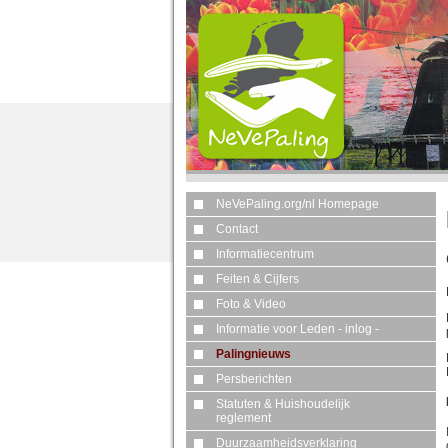
NeVePaling.org/nl Homepage
Contact
Informatiecentrum
Feiten & Cijfers
Foto & Video
Informatie voor Leden - inlog -
Palingnieuws
Persberichten
Statuten & Huishoudelijk
reglement
Duurzaamheidsverklaring