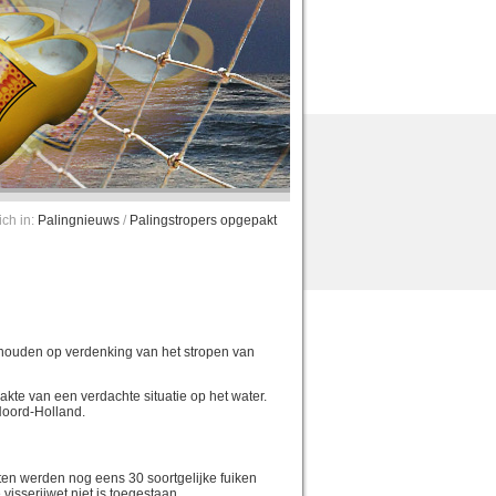
ich in:
Palingnieuws
/
Palingstropers opgepakt
houden op verdenking van het stropen van
kte van een verdachte situatie op het water.
 Noord-Holland.
chten werden nog eens 30 soortgelijke fuiken
isserijwet niet is toegestaan.