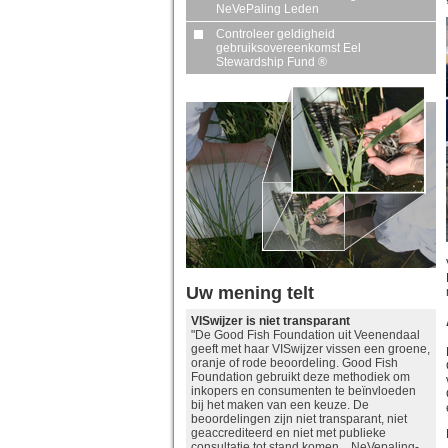
NeVePaling Leden
Controleer geldigheid
gebruiksovereenkomst Eel
Stewardship Fund ®
Uw mening telt
VISwijzer is niet transparant
"De Good Fish Foundation uit Veenendaal
geeft met haar VISwijzer vissen een groene,
oranje of rode beoordeling. Good Fish
Foundation gebruikt deze methodiek om
inkopers en consumenten te beïnvloeden
bij het maken van een keuze. De
beoordelingen zijn niet transparant, niet
geaccrediteerd en niet met publieke
consultatie tot stand komen. NeVepaling-