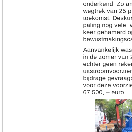
onderkend. Zo a
wegtrek van 25 pr
toekomst. Deskund
paling nog vele, 
keer gehamerd op
bewustmakingsc
Aanvankelijk was 
in de zomer van 
echter geen reke
uitstroomvoorzien
bijdrage gevraag
voor deze voorzi
67.500, – euro.