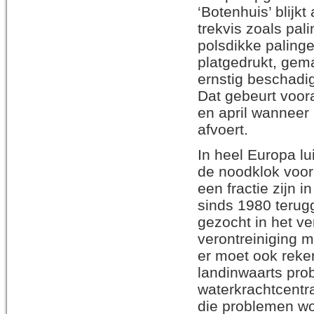
‘Botenhuis’ blijkt
trekvis zoals pa
polsdikke paling
platgedrukt, gem
ernstig beschadi
Dat gebeurt voor
en april wanneer 
afvoert.
In heel Europa lu
de noodklok voor 
een fractie zijn 
sinds 1980 terug
gezocht in het ve
verontreiniging m
er moet ook rek
landinwaarts pro
waterkrachtcentra
die problemen wo