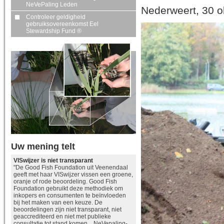
NeVePaling Leden
Nederweert, 30 o
Controleer geldigheid
gebruiksovereenkomst Eel
Stewardship Fund ®
Uw mening telt
VISwijzer is niet transparant
"De Good Fish Foundation uit Veenendaal
geeft met haar VISwijzer vissen een groene,
oranje of rode beoordeling. Good Fish
Foundation gebruikt deze methodiek om
inkopers en consumenten te beïnvloeden
bij het maken van een keuze. De
beoordelingen zijn niet transparant, niet
geaccrediteerd en niet met publieke
consultatie tot stand komen. NeVepaling-