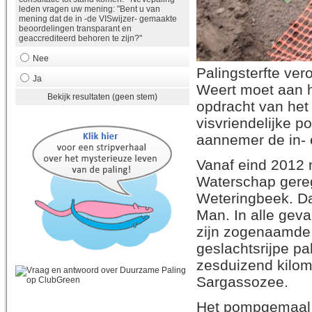
leden vragen uw mening: "Bent u van
mening dat de in -de VISwijzer- gemaakte
beoordelingen transparant en
geaccrediteerd behoren te zijn?"
Nee
Palingsterfte ve
Ja
Weert moet aan h
Bekijk resultaten (geen stem)
opdracht van he
visvriendelijke 
aannemer de in- 
Vanaf eind 2012 
Waterschap gere
Weteringbeek. Da
Man. In alle gev
zijn zogenaamde ‘s
geslachtsrijpe pa
zesduizend kilom
Sargassozee.
Het pompgemaal a