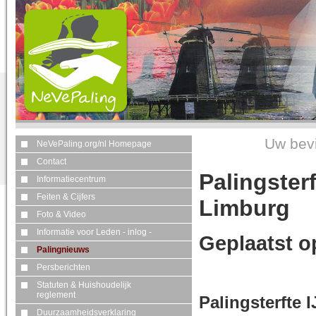
Uw bevi
NeVePaling.org/nl Homepage
Contact
Palingster
Informatiecentrum
Feiten & Cijfers
Limburg
Foto & Video
Informatie voor Leden - inlog -
Geplaatst o
Palingnieuws
Persberichten
Statuten & Huishoudelijk
reglement
Palingsterfte 
Duurzaamheidsverklaring