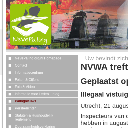
Uw bevindt zich
NeVePaling.org/nl Homepage
NVWA treft
Contact
Informatiecentrum
Geplaatst o
Feiten & Cijfers
Foto & Video
Illegaal vistu
Informatie voor Leden - inlog -
Palingnieuws
Utrecht, 21 augu
Persberichten
Inspecteurs van 
Statuten & Huishoudelijk
reglement
hebben in august
Duurzaamheidsverklaring