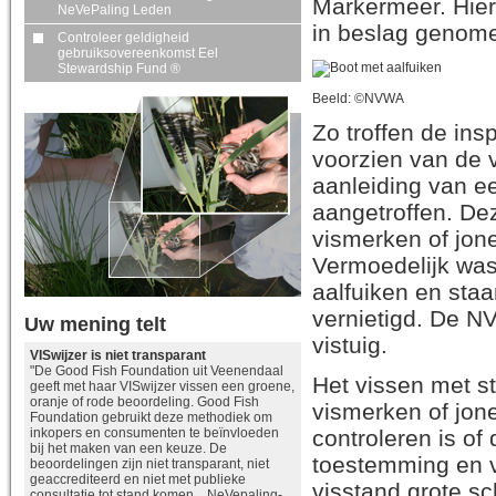
Markermeer. Hierb
NeVePaling Leden
in beslag genom
Controleer geldigheid
gebruiksovereenkomst Eel
Stewardship Fund ®
Beeld:
©
NVWA
Zo troffen de insp
voorzien van de v
aanleiding van e
aangetroffen. Dez
vismerken of jone
Vermoedelijk was
aalfuiken en sta
vernietigd. De N
Uw mening telt
vistuig.
VISwijzer is niet transparant
"De Good Fish Foundation uit Veenendaal
Het vissen met st
geeft met haar VISwijzer vissen een groene,
oranje of rode beoordeling. Good Fish
vismerken of jone
Foundation gebruikt deze methodiek om
controleren is of
inkopers en consumenten te beïnvloeden
bij het maken van een keuze. De
toestemming en ve
beoordelingen zijn niet transparant, niet
geaccrediteerd en niet met publieke
visstand grote s
consultatie tot stand komen. NeVepaling-