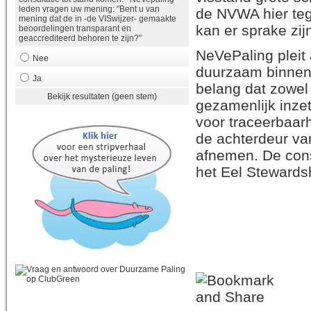
leden vragen uw mening: "Bent u van
de NVWA hier tege
mening dat de in -de VISwijzer- gemaakte
kan er sprake zi
beoordelingen transparant en
geaccrediteerd behoren te zijn?"
NeVePaling pleit 
Nee
duurzaam binnen d
Ja
belang dat zowel
Bekijk resultaten (geen stem)
gezamenlijk inze
voor traceerbaarh
de achterdeur va
afnemen. De cons
het Eel Stewards