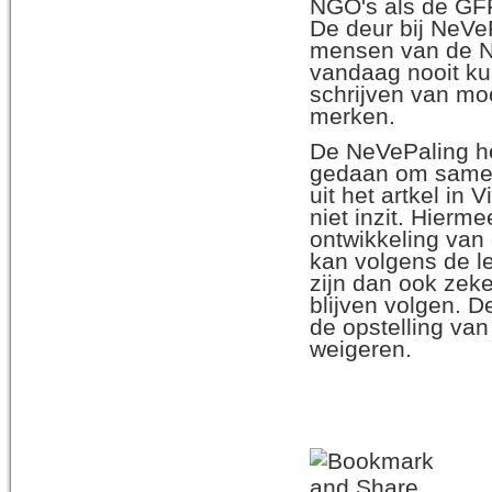
NGO's als de GFF
De deur bij NeVe
mensen van de Ne
vandaag nooit ku
schrijven van moo
merken.
De NeVePaling hee
gedaan om samen 
uit het artkel in
niet inzit. Hierm
ontwikkeling van 
kan volgens de le
zijn dan ook zek
blijven volgen. D
de opstelling van
weigeren.