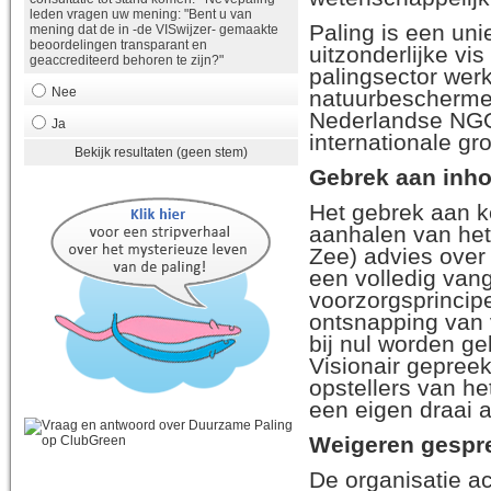
leden vragen uw mening: "Bent u van
Paling is een uni
mening dat de in -de VISwijzer- gemaakte
beoordelingen transparant en
uitzonderlijke vi
geaccrediteerd behoren te zijn?"
palingsector werk
Nee
natuurbeschermer
Nederlandse NGO'
Ja
internationale gr
Bekijk resultaten (geen stem)
Gebrek aan inho
Het gebrek aan ke
aanhalen van het
Zee) advies over
een volledig vang
voorzorgsprincipe
ontsnapping van 
bij nul worden ge
Visionair gepreek
opstellers van he
een eigen draai 
Weigeren gespre
De organisatie ac