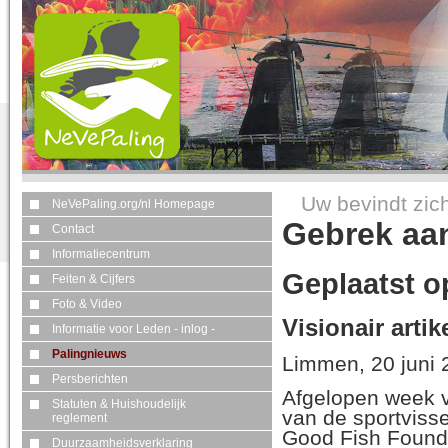
Uw bevindt zich
NeVePaling.org/nl Homepage
Gebrek aan 
Contact
Informatiecentrum
Geplaatst o
Feiten & Cijfers
Foto & Video
Visionair artik
Informatie voor Leden - inlog -
Palingnieuws
Limmen, 20 juni 
Persberichten
Afgelopen week ve
Statuten & Huishoudelijk
van de sportvisse
reglement
Good Fish Foundat
Duurzaamheidsverklaring