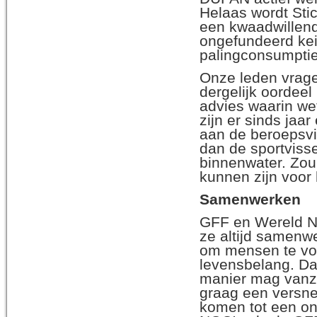
Helaas wordt Stic
een kwaadwillende
ongefundeerd kei
palingconsumptie
Onze leden vrage
dergelijk oordee
advies waarin we
zijn er sinds jaa
aan de beroepsvis
dan de sportvisse
binnenwater. Zou 
kunnen zijn voor 
Samenwerken
GFF en Wereld Na
ze altijd samenwe
om mensen te vo
levensbelang. Dat
manier mag vanze
graag een versne
komen tot een on