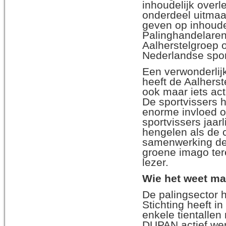
inhoudelijk overl
onderdeel uitmaa
geven op inhoude
Palinghandelaren
Aalherstelgroep 
Nederlandse spor
Een verwonderli
heeft de Aalhers
ook maar iets ac
De sportvissers 
enorme invloed o
sportvissers jaar
hengelen als de 
samenwerking de 
groene imago tere
lezer.
Wie het weet ma
De palingsector 
Stichting heeft 
enkele tientalle
DUPAN actief wer