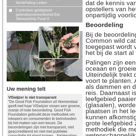
dat de kennis van
NeVePaling Leden
opstellers van he
Controleer geldigheid
onpartijdig voorli
gebruiksovereenkomst Eel
Stewardship Fund ®
Beoordeling
Bij de beoordeli
Common wild catc
toegepast wordt v
het bij de start al 
Palingen zijn een
oceaan en groeie
Uiteindelijk trek
voort te planten.
als dammen en di
Uw mening telt
reis. Daarnaast i
leefgebied paaie
VISwijzer is niet transparant
"De Good Fish Foundation uit Veenendaal
(glasalen), worde
geeft met haar VISwijzer vissen een groene,
plaatsen in het l
oranje of rode beoordeling. Good Fish
Foundation gebruikt deze methodiek om
kunnen afkomstig
inkopers en consumenten te beïnvloeden
grote leefgebied
bij het maken van een keuze. De
beoordelingen zijn niet transparant, niet
methodiek die me
geaccrediteerd en niet met publieke
wetenschappelijk
consultatie tot stand komen. NeVepaling-