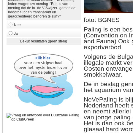
leden vragen uw mening: "Bent u van
mening dat de in -de VISwijzer- gemaakte
beoordelingen transparant en
geaccrediteerd behoren te zijn?"
foto: BGNES
Nee
Paling is een be
Ja
(Convention on I
and Fauna) Ook g
Bekijk resultaten (geen stem)
exportverbod.
Volgens de Bulga
illegale markt ve
Oosten ontvangen
smokkelwaar.
De in beslag gen
het aquarium van
NeVePaling is bli
Nederland heeft 
en neemt allerle
van jonge paling 
Het is dan ook be
glasaal hard wor