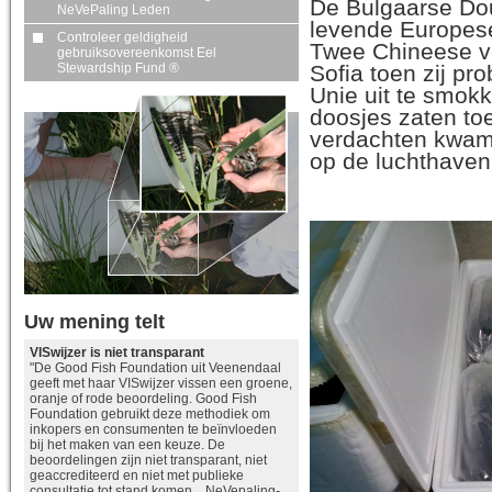
De Bulgaarse Dou
NeVePaling Leden
levende Europese
Controleer geldigheid
Twee Chineese v
gebruiksovereenkomst Eel
Sofia toen zij p
Stewardship Fund ®
Unie uit te smok
doosjes zaten toe
verdachten kwame
op de luchthaven
Uw mening telt
VISwijzer is niet transparant
"De Good Fish Foundation uit Veenendaal
geeft met haar VISwijzer vissen een groene,
oranje of rode beoordeling. Good Fish
Foundation gebruikt deze methodiek om
inkopers en consumenten te beïnvloeden
bij het maken van een keuze. De
beoordelingen zijn niet transparant, niet
geaccrediteerd en niet met publieke
consultatie tot stand komen. NeVepaling-