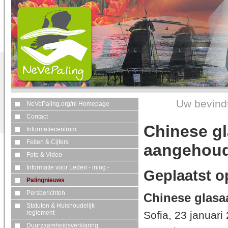
Uw bevindt
NeVePaling.org/nl Homepage
Contact
Chinese gl
Informatiecentrum
Feiten & Cijfers
aangehou
Foto & Video
Informatie voor Leden - inlog -
Geplaatst o
Palingnieuws
Persberichten
Chinese glasa
Statuten & Huishoudelijk
Sofia, 23 januari
reglement
Duurzaamheidsverklaring