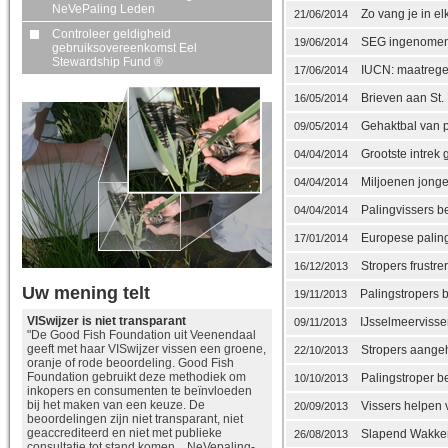
NeVePaling Leden
Zo vang je in el
21/06/2014
Controleer geldigheid
SEG ingenomen 
19/06/2014
gebruiksovereenkomst Eel
Stewardship Fund ®
IUCN: maatregel
17/06/2014
Brieven aan St.
16/05/2014
Gehaktbal van p
09/05/2014
Grootste intrek 
04/04/2014
Miljoenen jonge
04/04/2014
Palingvissers be
04/04/2014
Europese paling
17/01/2014
Stropers frustre
16/12/2013
Uw mening telt
Palingstropers 
19/11/2013
VISwijzer is niet transparant
IJsselmeervisser
09/11/2013
"De Good Fish Foundation uit Veenendaal
geeft met haar VISwijzer vissen een groene,
Stropers aangeh
22/10/2013
oranje of rode beoordeling. Good Fish
Foundation gebruikt deze methodiek om
Palingstroper be
10/10/2013
inkopers en consumenten te beïnvloeden
bij het maken van een keuze. De
Vissers helpen v
20/09/2013
beoordelingen zijn niet transparant, niet
geaccrediteerd en niet met publieke
Slapend Wakker 
26/08/2013
consultatie tot stand komen. NeVepaling-