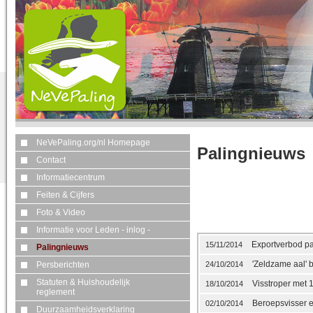
NeVePaling.org/nl Homepage
Palingnieuws
Contact
Informatiecentrum
Feiten & Cijfers
Foto & Video
Informatie voor Leden - inlog -
Exportverbod pal
15/11/2014
Palingnieuws
'Zeldzame aal' b
Persberichten
24/10/2014
Statuten & Huishoudelijk
Visstroper met 
18/10/2014
reglement
Beroepsvisser en
02/10/2014
Duurzaamheidsverklaring