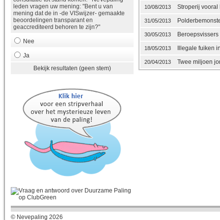
leden vragen uw mening: "Bent u van
Stroperij vooral
10/08/2013
mening dat de in -de VISwijzer- gemaakte
beoordelingen transparant en
Polderbemonster
31/05/2013
geaccrediteerd behoren te zijn?"
Beroepsvissers m
30/05/2013
Nee
Illegale fuiken
18/05/2013
Ja
Twee miljoen jon
20/04/2013
Bekijk resultaten (geen stem)
© Nevepaling 2026