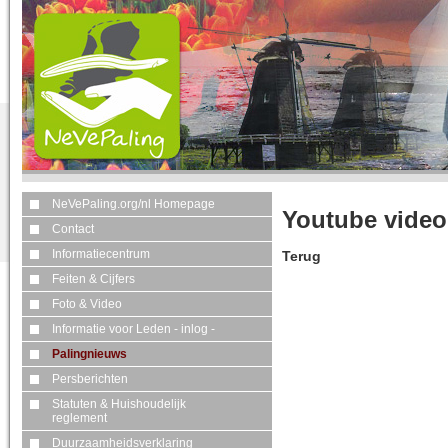
NeVePaling.org/nl Homepage
Youtube video
Contact
Informatiecentrum
Terug
Feiten & Cijfers
Foto & Video
Informatie voor Leden - inlog -
Palingnieuws
Persberichten
Statuten & Huishoudelijk
reglement
Duurzaamheidsverklaring