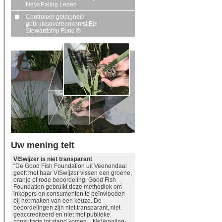
NeVePaling Leden
Controleer geldigheid
gebruiksovereenkomst Eel
Stewardship Fund ®
Uw mening telt
VISwijzer is niet transparant
"De Good Fish Foundation uit Veenendaal
geeft met haar VISwijzer vissen een groene,
oranje of rode beoordeling. Good Fish
Foundation gebruikt deze methodiek om
inkopers en consumenten te beïnvloeden
bij het maken van een keuze. De
beoordelingen zijn niet transparant, niet
geaccrediteerd en niet met publieke
consultatie tot stand komen. NeVepaling-