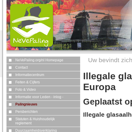
Uw bevindt zich
NeVePaling.org/nl Homepage
Contact
Illegale gl
Informatiecentrum
Feiten & Cijfers
Europa
Foto & Video
Informatie voor Leden - inlog -
Geplaatst o
Palingnieuws
Persberichten
Illegale glasaal
Statuten & Huishoudelijk
reglement
Duurzaamheidsverklaring