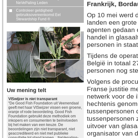
Frankrijk, Borda
NeVePaling Leden
Controleer geldigheid
Op 10 mei werd 
gebruiksovereenkomst Eel
Stewardship Fund ®
landen een grote
agenten gedaan o
handel in glasaalt
personen in staat
Tijdens de operat
België in totaal 
personen nog st
Volgens de procu
Franse justitie m
Uw mening telt
netwerk voor de i
VISwijzer is niet transparant
hechtenis genome
"De Good Fish Foundation uit Veenendaal
geeft met haar VISwijzer vissen een groene,
tussenpersonen d
oranje of rode beoordeling. Good Fish
Foundation gebruikt deze methodiek om
tussenpersonen z
inkopers en consumenten te beïnvloeden
uitvoer van glasa
bij het maken van een keuze. De
beoordelingen zijn niet transparant, niet
organisator van d
geaccrediteerd en niet met publieke
consultatie tot stand komen. NeVepaling-