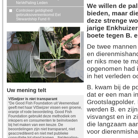
NeVePaling Leden
We willen de pa
Controleer geldigheid
bieden, maar di
gebruiksovereenkomst Eel
deze strenge woo
Stewardship Fund ®
jarige Enkhuizer
boete tegen B. e
De twee mannen 
en dierenmishand
er niks mee te m
opgenomen had ik
in het verleden 
B. kwam bij de p
Uw mening telt
dat er een man in
VISwijzer is niet transparant
Grootslagpolder. 
"De Good Fish Foundation uit Veenendaal
geeft met haar VISwijzer vissen een groene,
werden B. en zijn
oranje of rode beoordeling. Good Fish
visvangst en in z
Foundation gebruikt deze methodiek om
inkopers en consumenten te beïnvloeden
die langzaam aan
bij het maken van een keuze. De
beoordelingen zijn niet transparant, niet
voor dierenmisha
geaccrediteerd en niet met publieke
consultatie tot stand komen. NeVepaling-