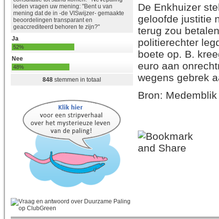
De Enkhuizer stel
leden vragen uw mening: "Bent u van
mening dat de in -de VISwijzer- gemaakte
geloofde justitie
beoordelingen transparant en
geaccrediteerd behoren te zijn?"
terug zou betalen
Ja
politierechter leg
52%
boete op. B. kre
Nee
euro aan onrecht
48%
wegens gebrek a
848
stemmen in totaal
Bron: Medemblik 