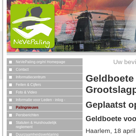
Uw bevi
NeVePaling.org/nl Homepage
Contact
Geldboete 
Informatiecentrum
Feiten & Cijfers
Grootslagp
Foto & Video
Informatie voor Leden - inlog -
Geplaatst op
Palingnieuws
Persberichten
Geldboete voo
Statuten & Huishoudelijk
reglement
Haarlem, 18 apri
Duurzaamheidsverklaring