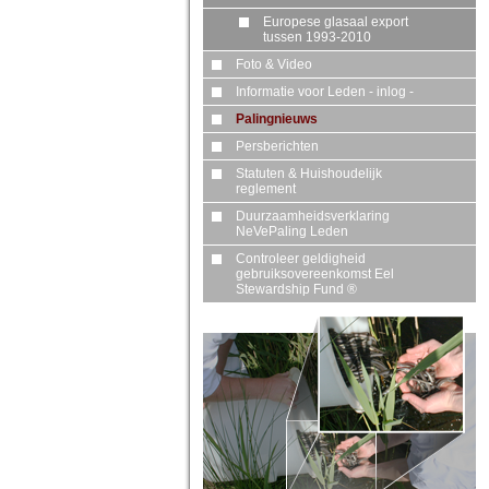
Europese glasaal export
tussen 1993-2010
Foto & Video
Informatie voor Leden - inlog -
Palingnieuws
Persberichten
Statuten & Huishoudelijk
reglement
Duurzaamheidsverklaring
NeVePaling Leden
Controleer geldigheid
gebruiksovereenkomst Eel
Stewardship Fund ®