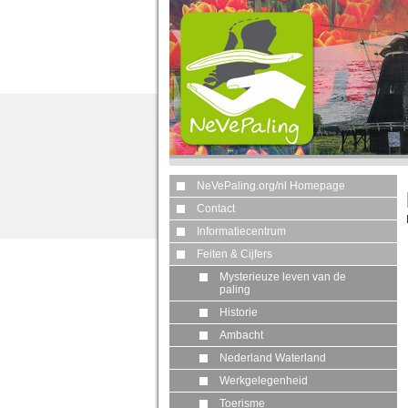
NeVePaling.org/nl Homepage
Contact
Informatiecentrum
Feiten & Cijfers
Mysterieuze leven van de
paling
Historie
Ambacht
Nederland Waterland
Werkgelegenheid
Toerisme