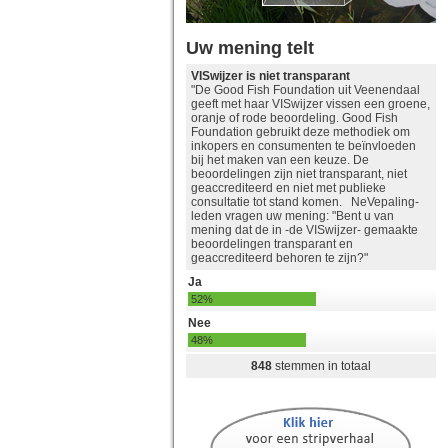
Uw mening telt
VISwijzer is niet transparant
"De Good Fish Foundation uit Veenendaal
geeft met haar VISwijzer vissen een groene,
oranje of rode beoordeling. Good Fish
Foundation gebruikt deze methodiek om
inkopers en consumenten te beïnvloeden
bij het maken van een keuze. De
beoordelingen zijn niet transparant, niet
geaccrediteerd en niet met publieke
consultatie tot stand komen. NeVepaling-
leden vragen uw mening: "Bent u van
mening dat de in -de VISwijzer- gemaakte
beoordelingen transparant en
geaccrediteerd behoren te zijn?"
Ja
52%
Nee
48%
848
stemmen in totaal